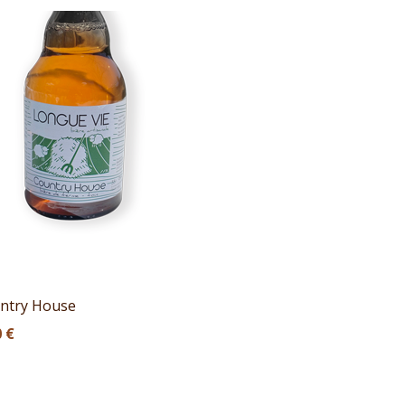
ntry House
0
€