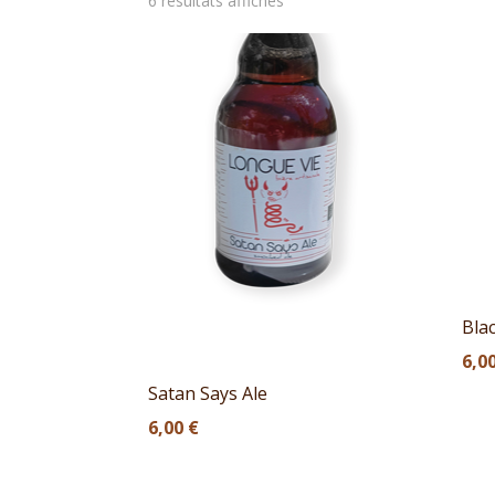
6 résultats affichés
Bla
6,0
Satan Says Ale
6,00
€