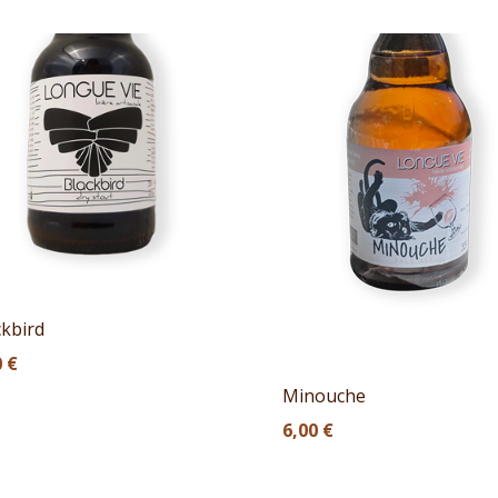
ckbird
0
€
Minouche
6,00
€