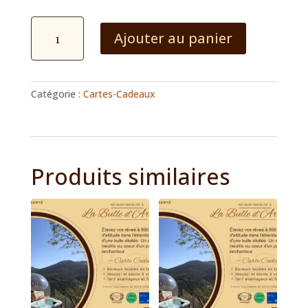
quantité
Ajouter au panier
de
Carte
Cadeau
Gourmande
Catégorie :
Cartes-Cadeaux
Week-
end
Produits similaires