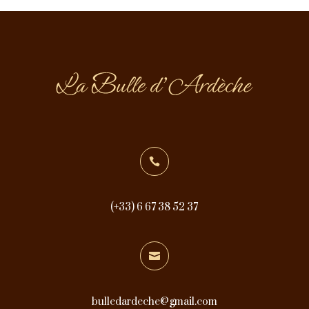

(+33) 6 67 38 52 37

bulledardeche@gmail.com