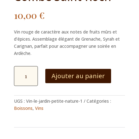
10,00
€
Vin rouge de caractère aux notes de fruits mûrs et
d’épices. Assemblage élégant de Grenache, Syrah et
Carignan, parfait pour accompagner une soirée en
Ardèche.
quantité
Ajouter au panier
de
Côtes-
du-
Rhône
UGS :
Vin-le-jardin-petite-nature-1
Catégories :
–
Boissons
,
Vins
La
Combe
Saint-
Roch