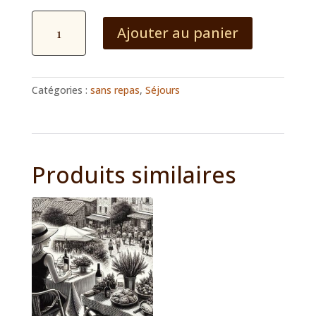
quantité
Ajouter au panier
de
Escapade
Liberté
Week-
Catégories :
sans repas
,
Séjours
end
Produits similaires