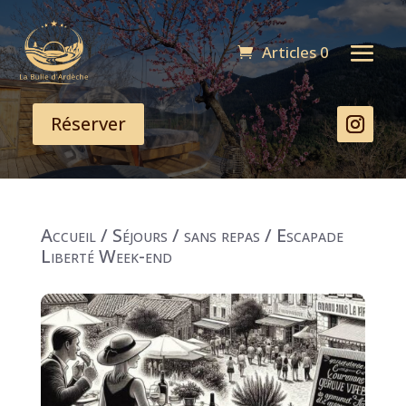
Articles 0
Réserver
Accueil
/
Séjours
/
sans repas
/ Escapade
Liberté Week-end